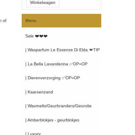
n of
Menu
Sale ❤️❤️❤️
| Wasparfum Le Essenze Di Elda 💋TIP
| La Bella Lavanderina ✅OP=OP
| Dierenverzorging ✅OP=OP
| Kaarsenzand
| Waxmelts/Geurbranders/Geurolie
| Amberblokjes - geurblokjes
| Luxury