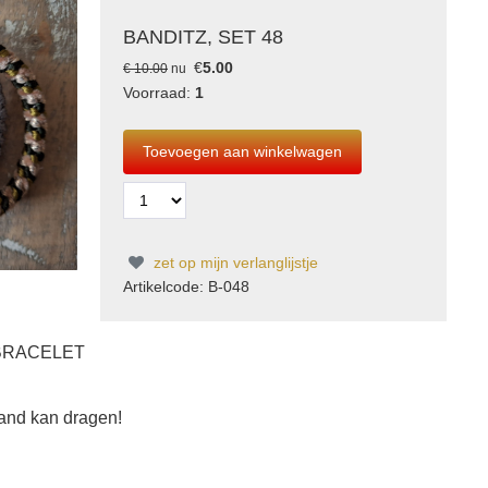
BANDITZ, SET 48
€
5.00
€ 10.00
nu
Voorraad:
1
zet op mijn verlanglijstje
Artikelcode: B-048
 BRACELET
band kan dragen!