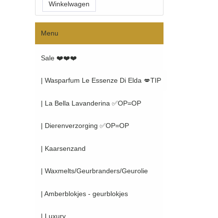
Menu
Sale ❤️❤️❤️
| Wasparfum Le Essenze Di Elda 💋TIP
| La Bella Lavanderina ✅OP=OP
| Dierenverzorging ✅OP=OP
| Kaarsenzand
| Waxmelts/Geurbranders/Geurolie
| Amberblokjes - geurblokjes
| Luxury