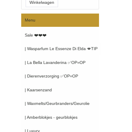
Menu
Sale ❤️❤️❤️
| Wasparfum Le Essenze Di Elda 💋TIP
| La Bella Lavanderina ✅OP=OP
| Dierenverzorging ✅OP=OP
| Kaarsenzand
| Waxmelts/Geurbranders/Geurolie
| Amberblokjes - geurblokjes
| Luxury