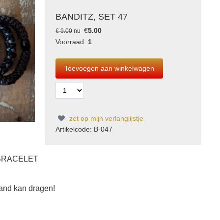
BANDITZ, SET 47
€
5.00
€ 9.00
nu
Voorraad:
1
zet op mijn verlanglijstje
Artikelcode: B-047
 BRACELET
band kan dragen!