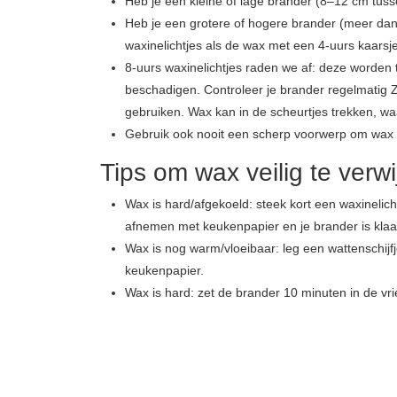
Heb je een kleine of lage brander (8–12 cm tuss
Heb je een grotere of hogere brander (meer dan 
waxinelichtjes als de wax met een 4-uurs kaarsje 
8-uurs waxinelichtjes raden we af: deze worden t
beschadigen. Controleer je brander regelmatig Zi
gebruiken. Wax kan in de scheurtjes trekken, wa
Gebruik ook nooit een scherp voorwerp om wax t
Tips om wax veilig te verwi
Wax is hard/afgekoeld: steek kort een waxinelich
afnemen met keukenpapier en je brander is klaa
Wax is nog warm/vloeibaar: leg een wattenschijf
keukenpapier.
Wax is hard: zet de brander 10 minuten in de vrie