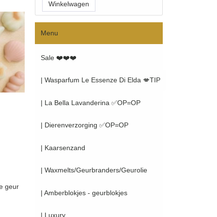
Menu
Sale ❤️❤️❤️
| Wasparfum Le Essenze Di Elda 💋TIP
| La Bella Lavanderina ✅OP=OP
| Dierenverzorging ✅OP=OP
| Kaarsenzand
| Waxmelts/Geurbranders/Geurolie
e geur
| Amberblokjes - geurblokjes
| Luxury