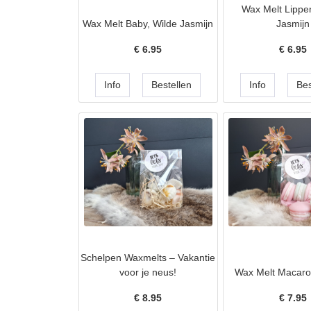
Wax Melt Lippe
Wax Melt Baby, Wilde Jasmijn
Jasmijn
€
6.95
€
6.95
Schelpen Waxmelts – Vakantie
voor je neus!
Wax Melt Macaro
€
8.95
€
7.95