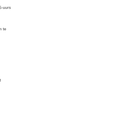
6-uurs
m te
t