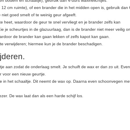
en bodem en schaaltje), gebruik dan 4-uurs waxinelichtjes.
12 cm ruimte), of een brander die in het midden open is, gebruik dan 
niet goed smelt of te weinig geur afgeeft.
e heet, waardoor de geur te snel vervliegt en je brander zelfs kan
e je scheurtjes in de glazuurlaag, dan is de brander niet meer veilig o
ardoor de brander kan gaan lekken of zelfs kapot kan gaan.
e verwijderen; hiermee kun je de brander beschadigen.
jderen.
tje aan zodat de onderlaag smelt. Je schuift de wax er dan zo uit. Even
r voor een nieuw geurtje.
je in het schaaltje. Dit neemt de wax op. Daarna even schoonvegen me
zer. De wax laat dan als een harde schijf los.