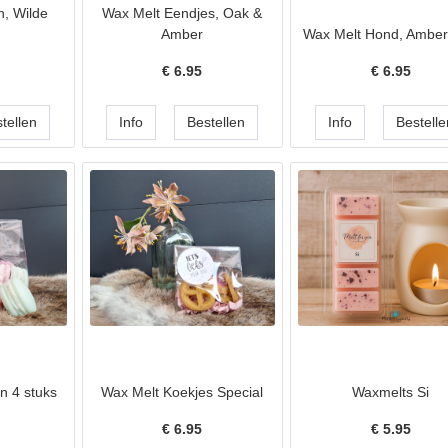
n, Wilde
Wax Melt Eendjes, Oak &
Amber
Wax Melt Hond, Amber
€
6.95
€
6.95
n 4 stuks
Wax Melt Koekjes Special
Waxmelts Si
€
6.95
€
5.95