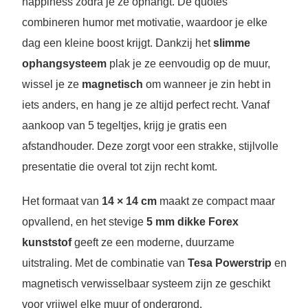
happiness zodra je ze ophangt. De quotes
combineren humor met motivatie, waardoor je elke
dag een kleine boost krijgt. Dankzij het
slimme
ophangsysteem
plak je ze eenvoudig op de muur,
wissel je ze
magnetisch
om wanneer je zin hebt in
iets anders, en hang je ze altijd perfect recht. Vanaf
aankoop van 5 tegeltjes, krijg je gratis een
afstandhouder. Deze zorgt voor een strakke, stijlvolle
presentatie die overal tot zijn recht komt.
Het formaat van
14 × 14 cm
maakt ze compact maar
opvallend, en het stevige
5 mm dikke Forex
kunststof
geeft ze een moderne, duurzame
uitstraling. Met de combinatie van
Tesa Powerstrip
en
magnetisch verwisselbaar systeem zijn ze geschikt
voor vrijwel elke muur of ondergrond.