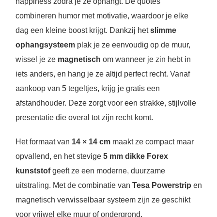
happiness zodra je ze ophangt. De quotes
combineren humor met motivatie, waardoor je elke
dag een kleine boost krijgt. Dankzij het
slimme
ophangsysteem
plak je ze eenvoudig op de muur,
wissel je ze
magnetisch
om wanneer je zin hebt in
iets anders, en hang je ze altijd perfect recht. Vanaf
aankoop van 5 tegeltjes, krijg je gratis een
afstandhouder. Deze zorgt voor een strakke, stijlvolle
presentatie die overal tot zijn recht komt.
Het formaat van
14 × 14 cm
maakt ze compact maar
opvallend, en het stevige
5 mm dikke Forex
kunststof
geeft ze een moderne, duurzame
uitstraling. Met de combinatie van
Tesa Powerstrip
en
magnetisch verwisselbaar systeem zijn ze geschikt
voor vrijwel elke muur of ondergrond.