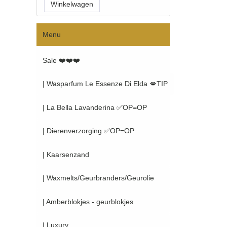
Menu
Sale ❤️❤️❤️
| Wasparfum Le Essenze Di Elda 💋TIP
| La Bella Lavanderina ✅OP=OP
| Dierenverzorging ✅OP=OP
| Kaarsenzand
| Waxmelts/Geurbranders/Geurolie
| Amberblokjes - geurblokjes
| Luxury