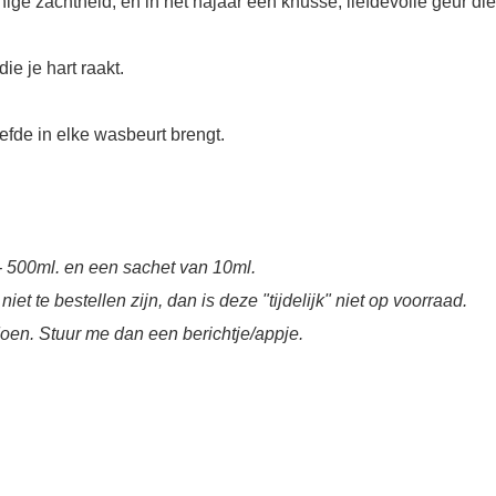
ige zachtheid; en in het najaar een knusse, liefdevolle geur die
ie je hart raakt.
efde in elke wasbeurt brengt.
- 500ml. en een sachet van 10ml.
t te bestellen zijn, dan is deze "tijdelijk" niet op voorraad.
 doen. Stuur me dan een berichtje/appje.