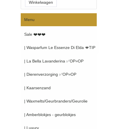
Menu
Sale ❤️❤️❤️
| Wasparfum Le Essenze Di Elda 💋TIP
| La Bella Lavanderina ✅OP=OP
| Dierenverzorging ✅OP=OP
| Kaarsenzand
| Waxmelts/Geurbranders/Geurolie
| Amberblokjes - geurblokjes
| Luxury