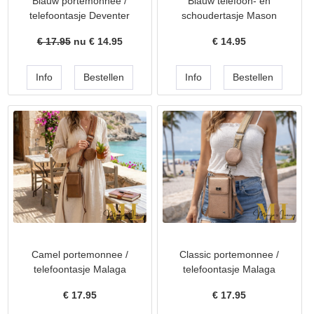
Blauw portemonnee /
Blauw telefoon- en
telefoontasje Deventer
schoudertasje Mason
€ 17.95
nu €
14.95
€
14.95
Camel portemonnee /
Classic portemonnee /
telefoontasje Malaga
telefoontasje Malaga
€
17.95
€
17.95