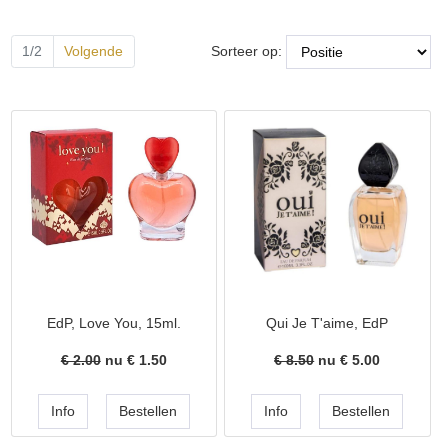
Sorteer op:
1/2
Volgende
EdP, Love You, 15ml.
Qui Je T'aime, EdP
€ 2.00
nu €
1.50
€ 8.50
nu €
5.00