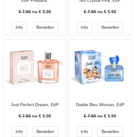
EdP Predator,
NG Crystal Pink, EdP
€ 7.50
nu €
5.00
€ 7.50
nu €
5.00
Just Perfect Dream, EdP
Diable Bleu Woman, EdP
€ 7.50
nu €
5.00
€ 7.50
nu €
5.00