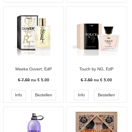
Meeka Ouvert, EdP
Touch by NG, EdP
€ 7.50
nu €
5.00
€ 7.50
nu €
5.00